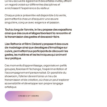
Le lieu accueille également des artistes invités, offrant
un regard croisé sur différentes disciplines et
enrichissant l’expérience du visiteur.
Chaque pièce présentée est disponible à la vente,
permettant à chacun d’acquérir une œuvre
singulière, conçue avec exigence et passion.
Tout au long de l’année, le lieu propose des expositions
ainsi que des cours et stages favorisant la rencontre et
la transmission des gestes et des savoir-faire.
Lise Rathonie et Rémi Debord y proposent des cours
de modelage ainsi que des stages d’émaillage sur
cuivre, permettant aux participants de découvrir les
gestes, les matières et les techniques qui animent
leur pratique.
Ces moments d’apprentissage, organisés en petits
groupes, favorisent l’échange, l’expérimentation et
l’accompagnement personnalisé. En parallèle du
showroom, l’atelier devient ainsi un lieu de
transmission et de création, où chacun peut explorer
sa sensibilité et développer son propre langage
artistique.
STAGES ET COURS