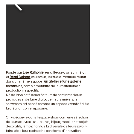
Fondé par
Lise Rathonie
, émailleuse d’art sur métal,
et
Rémi Debord
, sculpteur, le Studio Parallèle réunit
dans un même espace :
un atelier et une galerie
commune
, complémentaire de leurs ateliers de
production respectifs.
Né de la volonté des créateurs de confronter leurs
pratiques et de faire dialoguer leurs univers, le
showroom est pensé comme un espace vivant dédié à
la création contemporaine.
On y découvre dans l'espace showroom une sélection
de leurs œuvres : sculptures, bijoux, mobilier et objets
décoratifs, témoignant de la diversité de leurs savoir-
faire et de leur recherche constante d’innovation.