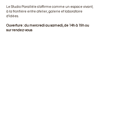
Le Studio Parallèle s’affirme comme un espace vivant,
à la frontière entre atelier, galerie et laboratoire
d’idées.
Ouverture : du mercredi au samedi, de 14h à 19h ou
sur rendez-vous
12 rue Jules Guesde - LIMOGES
studioparallele912@gmail.com
0680938588
L'atelier Lise Rathonie est un espace
de création et d'innovation autour de
l'art de l'émaillage sur métal, savoir-
faire reconnu au Patrimoine Culturel
Immatériel de France.
CONTACT
(commandes, rendez-vous, projet sur-mesure...)
liserathonie@gmail.com