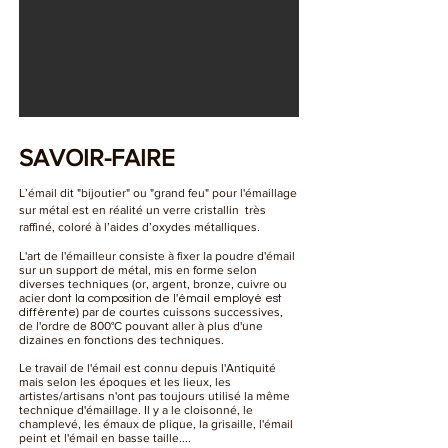
SAVOIR-FAIRE
L’émail dit "bijoutier" ou "grand feu" pour l'émaillage
sur métal est en réalité un verre cristallin très
raffiné, coloré à l’aides d’oxydes métalliques.
L'art de l'émailleur consiste à fixer la poudre d'émail
sur un support de m
étal, mis en forme selon
diverses techniques
(or, argent, bronze,
cuivre ou
acier
dont la composition de l'émail employé est
)
par de courtes cuissons successives,
différente
de l'ordre de
800°C
pouvant aller à plus d'une
dizaines en fonctions des techniques.
Le travail de l'émail est connu depuis l'Antiquité
mais selon les époques et les lieux, les
artistes/artisans n'ont pas toujours utilisé la même
technique d'émaillage. Il y a le cloisonné, le
champlevé, les émaux de plique, la grisaille, l'émail
peint et l'émail en basse taille....