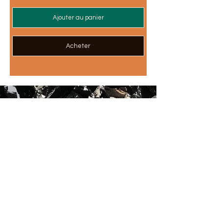
Ajouter au panier
Acheter
L'atelier Lise Rathonie est un espace
de création et d'innovation autour de
l'art de l'émaillage sur métal, savoir-
faire reconnu au Patrimoine Culturel
Immatériel de France.
CONTACT
(commandes, rendez-vous, projet sur-mesure...)
liserathonie@gmail.com
06 80 93 85 88