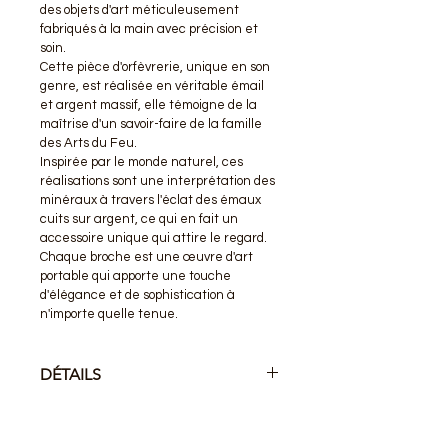
des objets d'art méticuleusement 
fabriqués à la main avec précision et 
soin.
Cette pièce d'orfèvrerie, unique en son 
genre, est réalisée en véritable émail 
et argent massif, elle témoigne de la 
maîtrise d'un savoir-faire de la famille 
des Arts du Feu.
Inspirée par le monde naturel, ces 
réalisations sont une interprétation des 
minéraux à travers l'éclat des émaux 
cuits sur argent, ce qui en fait un 
accessoire unique qui attire le regard. 
Chaque broche est une œuvre d'art 
portable qui apporte une touche 
d'élégance et de sophistication à 
n'importe quelle tenue.
DÉTAILS
Bijou délicat, à manipuler avec soin.
Pièce entièrement réparable.