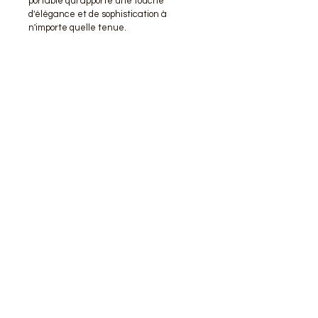
portable qui apporte une touche 
d'élégance et de sophistication à 
n'importe quelle tenue.
DÉTAILS
Bijou délicat, à manipuler avec soin.
Pièce entièrement réparable.
L'atelier Lise Rathonie est un espace
de création et d'innovation autour de
l'art de l'émaillage sur métal, savoir-
faire reconnu au Patrimoine Culturel
Immatériel de France.
CONTACT
(commandes, rendez-vous, projet sur-mesure...)
liserathonie@gmail.com
06 80 93 85 88