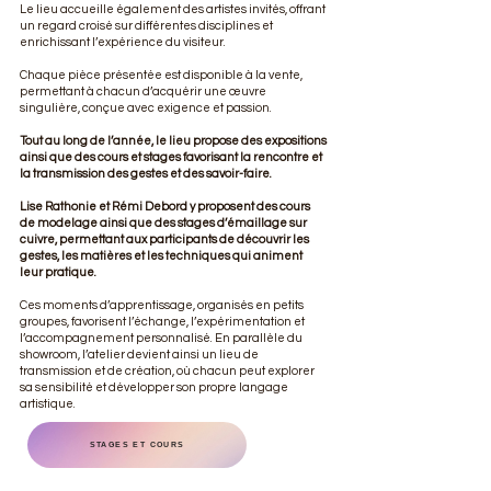
Le lieu accueille également des artistes invités, offrant
un regard croisé sur différentes disciplines et
enrichissant l’expérience du visiteur.
Chaque pièce présentée est disponible à la vente,
permettant à chacun d’acquérir une œuvre
singulière, conçue avec exigence et passion.
Tout au long de l’année, le lieu propose des expositions
ainsi que des cours et stages favorisant la rencontre et
la transmission des gestes et des savoir-faire.
Lise Rathonie et Rémi Debord y proposent des cours
de modelage ainsi que des stages d’émaillage sur
cuivre, permettant aux participants de découvrir les
gestes, les matières et les techniques qui animent
leur pratique.
Ces moments d’apprentissage, organisés en petits
groupes, favorisent l’échange, l’expérimentation et
l’accompagnement personnalisé. En parallèle du
showroom, l’atelier devient ainsi un lieu de
transmission et de création, où chacun peut explorer
sa sensibilité et développer son propre langage
artistique.
STAGES ET COURS