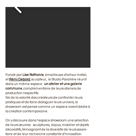
Fondé par
Lise Rathonie
, émailleuse d’art sur métal,
et
Rémi Debord
, sculpteur, le Studio Parallèle réunit
dans un même espace :
un atelier et une galerie
commune
, complémentaire de leurs ateliers de
production respectifs.
Né de la volonté des créateurs de confronter leurs
pratiques et de faire dialoguer leurs univers, le
showroom est pensé comme un espace vivant dédié à
la création contemporaine.
On y découvre dans l'espace showroom une sélection
de leurs œuvres : sculptures, bijoux, mobilier et objets
décoratifs, témoignant de la diversité de leurs savoir-
faire et de leur recherche constante d’innovation.