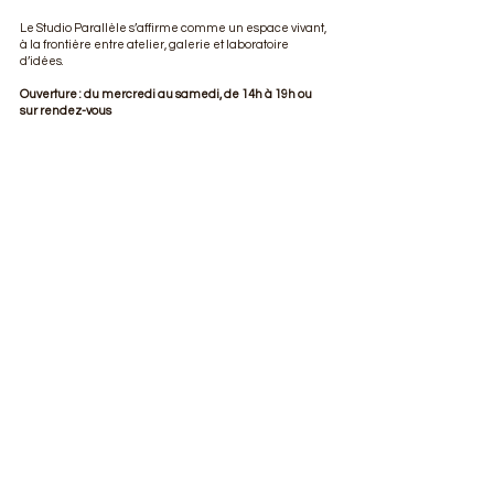
Le Studio Parallèle s’affirme comme un espace vivant,
à la frontière entre atelier, galerie et laboratoire
d’idées.
Ouverture : du mercredi au samedi, de 14h à 19h ou
sur rendez-vous
12 rue Jules Guesde - LIMOGES
studioparallele912@gmail.com
0680938588
L'atelier Lise Rathonie est un espace
de création et d'innovation autour de
l'art de l'émaillage sur métal, savoir-
faire reconnu au Patrimoine Culturel
Immatériel de France.
CONTACT
(commandes, rendez-vous, projet sur-mesure...)